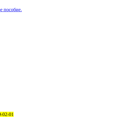
е пособие.
9-02-01