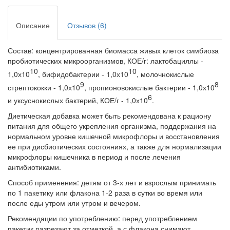
Описание
Отзывов (6)
Состав: концентрированная биомасса живых клеток симбиоза
пробиотических микроорганизмов, КОЕ/г: лактобациллы -
10
10
1,0х10
, бифидобактерии - 1,0х10
, молочнокислые
9
8
стрептококки - 1,0х10
, пропионовокислые бактерии - 1,0х10
6
и уксуснокислых бактерий, КОЕ/г - 1,0х10
.
Диетическая добавка может быть рекомендована к рациону
питания для общего укрепления организма, поддержания на
нормальном уровне кишечной микрофлоры и восстановления
ее при дисбиотических состояниях, а также для нормализации
микрофлоры кишечника в период и после лечения
антибиотиками.
Способ применения: детям от 3-х лет и взрослым принимать
по 1 пакетику или флакона 1-2 раза в сутки во время или
после еды утром или утром и вечером.
Рекомендации по употреблению: перед употреблением
пакетик разрезают за отметкой, а с флакона снимают