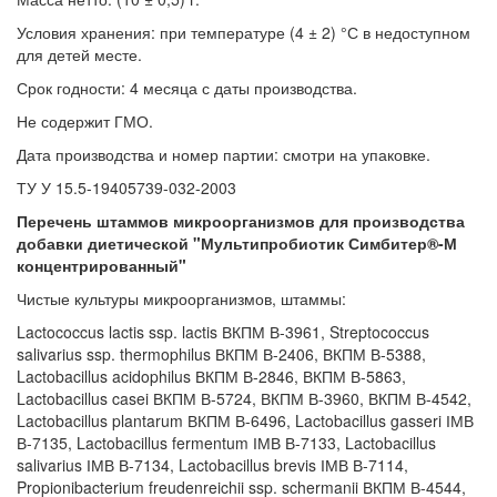
Условия хранения: при температуре (4 ± 2) °С в недоступном
для детей месте.
Срок годности: 4 месяца с даты производства.
Не содержит ГМО.
Дата производства и номер партии: смотри на упаковке.
ТУ У 15.5-19405739-032-2003
Перечень штаммов микроорганизмов для производства
добавки диетической "Мультипробиотик Симбитер®-М
концентрированный"
Чистые культуры микроорганизмов, штаммы:
Lactococcus lactis ssp. lactis ВКПМ В-3961, Streptococcus
salivarius ssp. thermophilus ВКПМ В-2406, ВКПМ В-5388,
Lactobacillus acidophilus ВКПМ В-2846, ВКПМ В-5863,
Lactobacillus casei ВКПМ В-5724, ВКПМ В-3960, ВКПМ В-4542,
Lactobacillus plantarum ВКПМ В-6496, Lactobacillus gasseri ІМВ
В-7135, Lactobacillus fermentum ІМВ В-7133, Lactobacillus
salivarius ІМВ В-7134, Lactobacillus brevis ІМВ В-7114,
Propionibacterium freudenreichii ssp. schermanii ВКПМ В-4544,